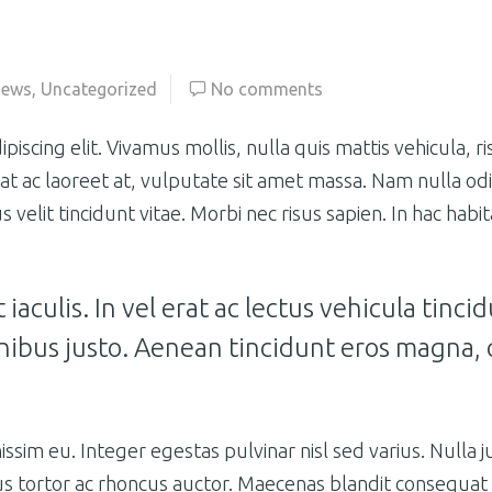
ews
,
Uncategorized
No comments
iscing elit. Vivamus mollis, nulla quis mattis vehicula, 
 ac laoreet at, vulputate sit amet massa. Nam nulla odio,
us velit tincidunt vitae. Morbi nec risus sapien. In hac habi
iaculis. In vel erat ac lectus vehicula tinci
 finibus justo. Aenean tincidunt eros magn
issim eu. Integer egestas pulvinar nisl sed varius. Null
s tortor ac rhoncus auctor. Maecenas blandit consequat e